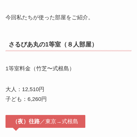
今回私たちが使った部屋をご紹介。
さるびあ丸の
1等室
（８人部屋）
1等室料金（竹芝〜式根島）
大人：12,510円
子ども：6,260円
（夜）往路
／東京→式根島