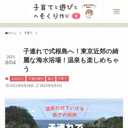
ホーム
子育て
子連れで式根島へ！東京近郊の綺
2023
麗な海水浴場！温泉も楽しめちゃ
8/04
う
お出かけ
子連れ旅行
遊び
子育て
2021年9月29日
2023年8月4日