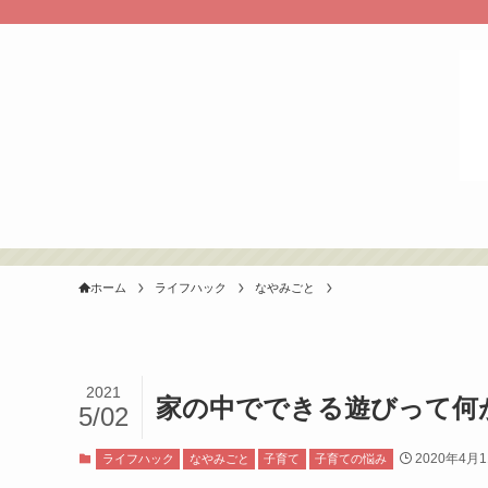
ホーム
ライフハック
なやみごと
2021
家の中でできる遊びって何
5/02
2020年4月
ライフハック
なやみごと
子育て
子育ての悩み