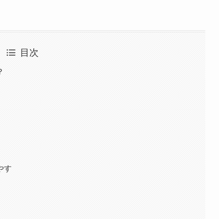
目次
？
やす