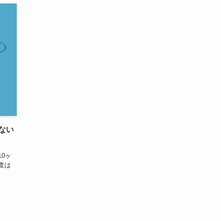
ない
0ヶ
査は