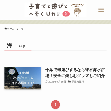
ホーム
海
海
– tag –
千葉で磯遊びするなら守谷海水浴
場！安全に楽しむグッズもご紹介
2021年7月18日
子連れ旅行
1